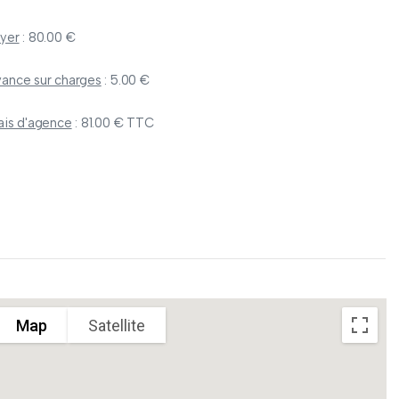
yer
: 80.00 €
ance sur charges
: 5.00 €
ais d'agence
: 81.00 € TTC