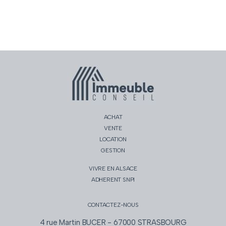
ACHAT
VENTE
LOCATION
GESTION
VIVRE EN ALSACE
ADHERENT SNPI
CONTACTEZ-NOUS
4 rue Martin BUCER - 67000 STRASBOURG