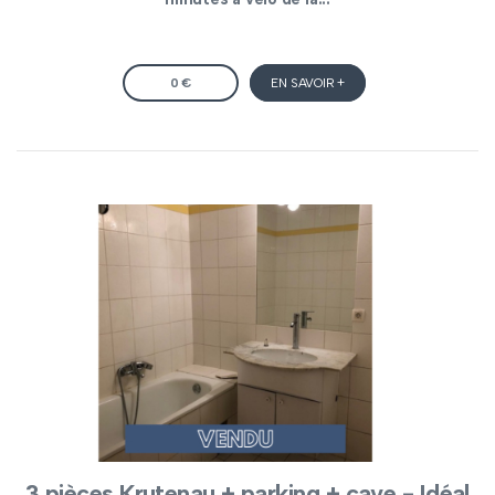
0 €
EN SAVOIR +
3 pièces Krutenau + parking + cave - Idéal