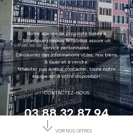
Notre agence de proximité basée à
Strasbourg depuis 1976 vous assure un
service personnalisé.
Découvrez des informations utiles, nos biens
à louer et à vendre.
N'hésitez pas à nous contacter, toute notre
équipe est à votre disposition.
CONTACTEZ-NOUS
03 88 32 87 94
contact@immeuble-conseil.fr
VOIR NOS OFFRES